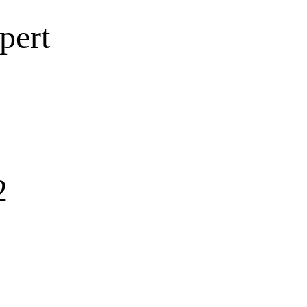
pert
2