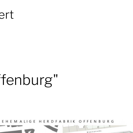
ert
ffenburg"