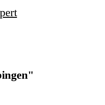
pert
bingen"