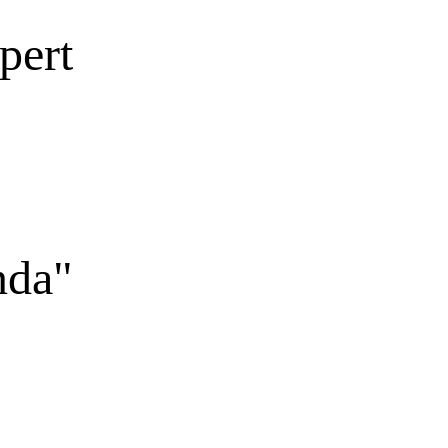
pert
nda"